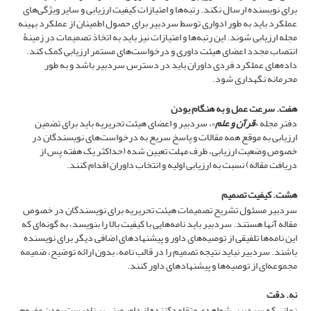
برای نویسنده ارسال نکند. رتبه‌ها و امتیازات کیفیت ارزیابی و سایر ویژگی‌های
عملکرد باید به طور ادواری توسط سردبیر برای حصول اطمینان از عملکرد بهینه
مجله ارزیابی شوند. این رتبه‌ها و امتیازات نیز باید به اتخاذ تصمیمات در زمینۀ
انتصاب مجدد اعضای هیئت داوری و درخواست‌های مستمر ارزیابی کمک کند.
داده‌های عملکرد فردی داوران باید در دسترس سردبیر باشد و به طور
محرمانه نگهداری شود.
هفت. سرعت عمل و به
هنگام بودن
دفتر مجله «
قرآن و علم
»، سردبیر و اعضای هیئت تحریریه باید برای تضمین
ارزیابی به موقع همه مقالات و پاسخ سریع به درخواست‌های نویسندگان در
خصوص وضعیت ارزیابی، ظرف مهلت تعیین شده (حداکثر یک هفته پس از
دریافت مقاله) نسبت به ارزیابی اولیه و انتخاب داوران اقدام کنند.
هشت. کیفیت تصمیم
سردبیر مسئول تشریح تصمیمات هیئت تحریریه برای نویسندگان در خصوص
مقاله آنها هستند. سردبیر باید نامه‌هایی با کیفیت بالا را بنویسد، به گونه‌ای که
این نامه‌ها تلفیقی از توصیه‌های داور و پیشنهادهای اضافی دیگر برای نویسنده
باشند. سردبیر نباید نتیجه تصمیم را در قالب نامه، بدون ارائه توضیح، ضمیمه
مجموعه‌ای از توصیه‌ها و پیشنهادهای داور کنند.
نه. دقت
زمانی که سردبیر، شواهدی متقاعدکننده از داور مبنی بر نادرست بودن مفهوم