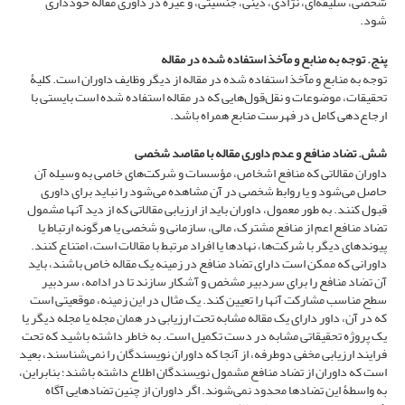
شخصی، سلیقه‌ای، نژادی، دینی، جنسیتی، و غیره در داوری مقاله خودداری
شود.
پنج. توجه به منابع و مآخذ استفاده شده در مقاله
توجه به منابع و مآخذ استفاده شده در مقاله از دیگر وظایف داوران است. کلیۀ
تحقیقات، موضوعات و نقل‌قول‌هایی که در مقاله استفاده شده است بایستی با
ارجاع‌دهی کامل در فهرست منابع همراه باشد.
شش. تضاد منافع و عدم داوری مقاله با مقاصد شخصی
داوران مقالاتی که منافع اشخاص، مؤسسات و شرکت‌های خاصی به وسیله آن
حاصل می‌شود و یا روابط شخصی در آن مشاهده می‌شود را نباید برای داوری
قبول کنند. به طور معمول، داوران باید از ارزیابی مقالاتی که از دید آنها مشمول
تضاد منافع اعم از منافع مشترک، مالی، سازمانی و شخصی یا هرگونه ارتباط یا
پیوندهای دیگر با شرکت‌ها، نهادها یا افراد مرتبط با مقالات است، امتناع کنند.
داورانی که ممکن است دارای تضاد منافع در زمینه یک مقاله خاص باشند، باید
آن تضاد منافع را برای سردبیر مشخص و آشکار سازند تا در ادامه، سردبیر
سطح مناسب مشارکت آنها را تعیین کند. یک مثال در این زمینه، موقعیتی است
که در آن، داور دارای یک مقاله مشابه تحت ارزیابی در همان مجله یا مجله دیگر یا
یک پروژه تحقیقاتی مشابه در دست تکمیل است. به خاطر داشته باشید که تحت
فرایند ارزیابی مخفی دوطرفه، از آنجا که داوران نویسندگان را نمی‌شناسند، بعید
است که داوران از تضاد منافع مشمول نویسندگان اطلاع داشته باشند؛ بنابراین،
به واسطۀ این تضادها محدود نمی‌شوند. اگر داوران از چنین تضادهایی آگاه