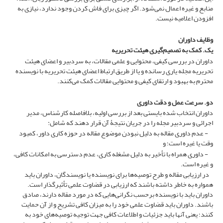
منابع و غیره اعمال نمی‌شود. اگر چیزی برای فاش کردن وجود ندارد، نیازی به
افزودن اعلامیه نیست.
وظایف داوران
یک. کمک به تصمیم‌گیری هیئت تحریریه
داوران در بررسی کیفی، محتوایی و علمی مقالات، به سردبیر و اعضای هیئت
تحریریه مجله یاری رسانده و یا از طریق ارتباط اعضای هیئت تحریریه با نویسنده
محترم به بهبود و ارتقای کیفی و محتوایی مقالات کمک می‌کنند.
دو. سرعت عمل و دقت داوری
داوران انتخاب شده بایستی بعد از بررسی اولیه، بلافاصله کارشناس، مدیر
اجرائی و سردبیر مجله را در جریان نتیجۀ آن قرار دهند که شامل:
- عدم داوری مقاله به دلیل نبودن موضوع مقاله در حوزه کاری داور، کمبود
وقت یا غیره است؛ و
- داوری همراه با تأخیر به دلیل مشغله کاری، عدم دسترسی به امکانات کافی،
و غیره است.
در ارزیابی مقاله و طرح توصیه‌ها برای نویسنده یا نویسندگان، داوران باید
همواره به خاطر داشته باشند که ارزیابی در قضاوت علمی تأثیرگذار است.
داوران باید با نویسنده برحسب نگرانی‌هایی که در مورد مقاله دارند، صادق
باشند. داوران باید قضاوت علمی خود را به میزان کافی تشریح و از آن حمایت
کنند؛ یعنی آنها باید جزئیات و اطلاعات کافی جهت توجیه توصیه‌های خود به