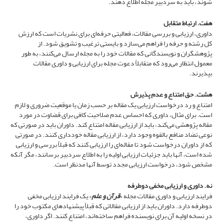
شوند، باید به سردبیر مجله اطلاع دهند.
هفت. ارتباط متقابل
داوری، ارزیابی و بررسی مقالات، فعالیتی حرفه‌ای برای نشریات است که ارزش
کل رشته و حرفه را فراهم می‌سازد و بایستی ترغیب و تشویق شود. از
پژوهشگران و نویسندگانی که مقالات خود را به مجله ارسال می‌کنند، به طور
معمول انتظار می‌رود که متقابلاً دعوت مجله برای ارزیابی و داوری مقالات
بپذیرند.
هشت. حق امتناع و عدم پذیرش
امتناع و رد درخواست ارزیابی یک مقاله بر حسب زمان یا موقعیت ضروری و لازم
است. برای مثال، داوری که احساس عدم صلاحیت کافی برای قضاوت در مورد
مقاله پژوهشی می‌کند، باید از ارزیابی مقاله امتناع کند. داوران باید در صورتی که
نوعی تضاد منافع بالقوه وجود دارد، از ارزیابی مقاله خودداری کنند. در صورتی
که از داوران درخواست شود تا مقاله‌ای را ارزیابی کنند که قبلاً بررسی و ارزیابی
شده است، آنها باید جزئیات ارزیابی اولیه را به اطلاع سردبیر برسانند، مگر آنکه
مشخص شود، درخواست ارزیابی مجدد توسط آنها مدنظر است.
نه. داوری و ارزیابی مخفی دوطرفه
فرایند ارزیابی و داوری مقالات مجله «
قرآن و علم
» یک فرایند ارزیابی مخفی
دوطرفه دارد. داوران باید از ارزیابی مقالاتی که قبلاً پیشنهادهای مکتوب خود را
در نسخه اولیه آن برای نویسنده فراهم ساخته‌اند، امتناع کنند. اگر داوری،