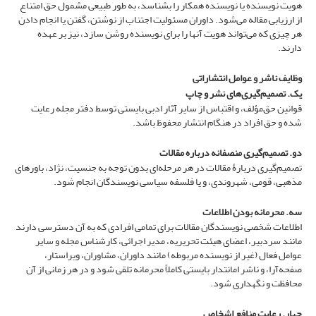
هویت نویسنده یا نویسنده همکار را بشناسد، به طور طبیعی مشمول حق امتناع
از ارزیابی مقاله می‌شود. داوران مسئولیت اجتناب از نوشتن، گفتن یا انجام دادن
هر چیزی که می‌تواند هویت آنها را برای نویسنده روشن سازد، نیز بر عهده
دارند.
وظایف ناشر و عوامل انتشاراتی
یک. تصمیم‌گیری‌های نشر و چاپ
قوانین حق‌مؤلف، و اقتباس از سایر آثار ادبی بایستی توسط دفتر مجله رعایت
شده و حق افراد در هنگام انتشار محفوظ باشد.
دو. تصمیم‌گیری منصفانه درباره مقالات
تصمیم‌گیری دربارۀ مقالات در هر مرحله‌ای بدون توجه به جنسیت، نژاد، باورهای
مذهبی، قومی، شهروندی، و یا فلسفه سیاسی نویسندگان انجام شود.
سه. محرمانه بودن اطلاعات
اطلاعات شخصی نویسندگان مقالات برای تمامی افرادی که به آن دسترسی دارند
مانند سردبیر، اعضای هیئت تحریریه، مدیر اجرائی، کارشناس مجله و سایر
عوامل فعال (غیر از نویسنده مربوطه) مانند داوران، مشاوران، ویراستار،
صفحه‌آرا، و ناشر امانتدار بایستی کاملاً محرمانه تلقی شود و در هر زمانی از آن
محافظت و نگهداری شود.
چهار. رعایت منافع اشخاص