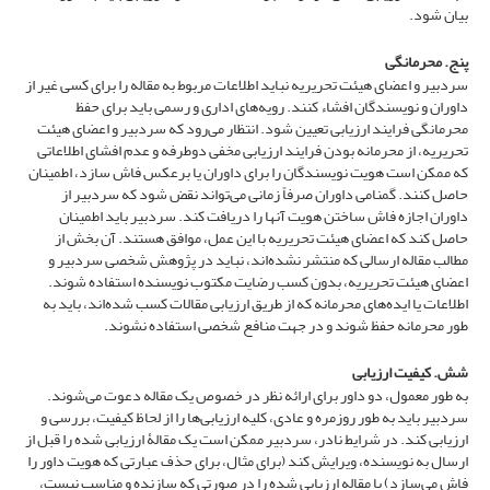
بیان شود.
پنج. محرمانگی
سردبیر و اعضای هیئت تحریریه نباید اطلاعات مربوط به مقاله را برای کسی غیر از
داوران و نویسندگان افشاء کنند. رویه‌های اداری و رسمی باید برای حفظ
محرمانگی فرایند ارزیابی تعیین شود. انتظار می‌رود که سردبیر و اعضای هیئت
تحریریه، از محرمانه بودن فرایند ارزیابی مخفی دوطرفه و عدم افشای اطلاعاتی
که ممکن است هویت نویسندگان را برای داوران یا برعکس فاش سازد، اطمینان
حاصل کنند. گمنامی داوران صرفاً زمانی می‌تواند نقض شود که سردبیر از
داوران اجازه فاش ساختن هویت آنها را دریافت کند. سردبیر باید اطمینان
حاصل کند که اعضای هیئت تحریریه با این عمل، موافق هستند. آن بخش از
مطالب مقاله ارسالی که منتشر نشده‌اند، نباید در پژوهش شخصی سردبیر و
اعضای هیئت تحریریه، بدون کسب رضایت مکتوب نویسنده استفاده شوند.
اطلاعات یا ایده‌های محرمانه که از طریق ارزیابی مقالات کسب شده‌اند، باید به
طور محرمانه حفظ شوند و در جهت منافع شخصی استفاده نشوند.
شش. کیفیت ارزیابی
به طور معمول، دو داور برای ارائه نظر در خصوص یک مقاله دعوت می‌شوند.
سردبیر باید به طور روزمره و عادی، کلیه ارزیابی‌ها را از لحاظ کیفیت، بررسی و
ارزیابی کند. در شرایط نادر، سردبیر ممکن است یک مقالۀ ارزیابی شده را قبل از
ارسال به نویسنده، ویرایش کند (برای مثال، برای حذف عبارتی که هویت داور را
فاش می‌سازد) یا مقاله ارزیابی شده را در صورتی که سازنده و مناسب نیست،