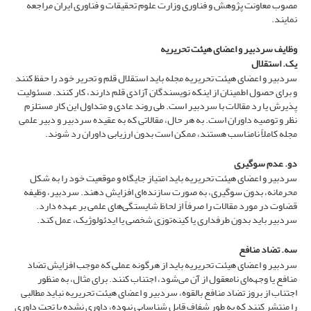
مصوب معاونت پژوهش و فناوری وزارت علوم تحقیقات و فناوری ایران مراجعه
نمایند.
وظایف سردبیر و اعضای هیئت تحریریه
یک. استقلال
سردبیر و اعضای هیئت تحریریه مجله باید استقلال قلم و تحریر خود را حفظ کنند
و برای حصول اطمینان از اینکه نویسندگان آزادی قلم دارند، کار کنند. مسئولیت
پذیرش یا رد مقالات با سردبیر است. طی روند عادی و متداول این کار مستلزم
نظر و توصیه داوران است. به هر حال، مقالاتی که به عقیده سردبیر و دبیر علمی
مجله کاملاً نامناسب هستند، ممکن است بدون ارزیابی داوران رد شوند.
دو. عدم سوگیری
سردبیر و اعضای هیئت تحریریه باید امتیاز جایگاه و موقعیت خود را به ‌شکل
محرمانه، بدون سوگیری، به صورت سازنده‌‌ای افزایش دهند. سردبیر، وظیفه
قضاوت در مورد مقالات را صرفاً از لحاظ شایستگی‌های علمی بر عهده دارد.
سردبیر باید بدون طرفداری یا کینه‌‌توزی شخصی یا ایدئولوژیک، عمل کند.
سه. تضاد منافع
سردبیر و اعضای هیئت تحریریه باید از هرگونه عملی که موجب افزایش تضاد
منافع یا وجهه‌ای نامعقول از آن می‌شود، اجتناب کنند. برای مثال، به منظور
اجتناب از بروز تضاد منافع بالقوه، سردبیر و اعضای هیئت تحریریه نباید مطالبی
را منتشر کنند که به طور شفاف قابل شناسایی نبوده، داوری نشده یا تحت داوری