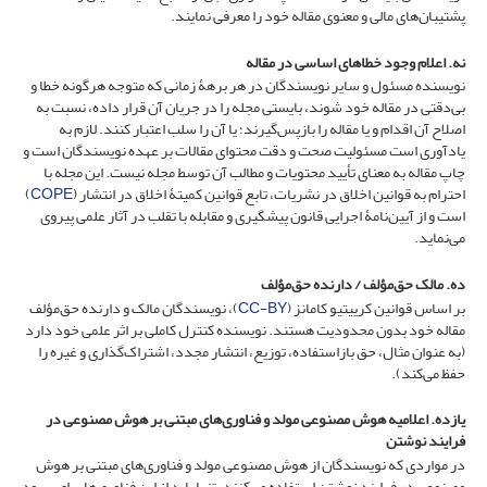
پشتیبان‌های مالی و معنوی مقاله خود را معرفی نمایند.
نه.
اعلام وجود خطاهای اساسی در مقاله
نویسنده مسئول و سایر نویسندگان در هر برهۀ زمانی که متوجه هرگونه خطا و
بی‌دقتی در مقاله خود شوند، بایستی مجله را در جریان آن قرار داده، نسبت به
اصلاح آن اقدام و یا مقاله را بازپس‌گیرند؛ یا آن را سلب اعتبار کنند. لازم به
یادآوری است مسئولیت صحت و دقت محتوای مقالات بر عهده نویسندگان است و
چاپ مقاله به معنای تأیید محتویات و مطالب آن توسط مجله نیست. این مجله با
احترام به قوانین اخلاق در نشریات، تابع قوانین کمیتۀ اخلاق در انتشار (
COPE
)
است و از آیین‌نامۀ اجرایی قانون پیشگیری و مقابله با تقلب در آثار علمی پیروی
می‌نماید.
ده. مالک حق‌مؤلف / دارنده حق‌مؤلف
بر اساس قوانین کرییتیو کامانز (
CC-BY
)، نویسندگان مالک و دارنده حق‌مؤلف
مقاله خود بدون محدودیت هستند. نویسنده کنترل کاملی بر اثر علمی خود دارد
(به عنوان مثال، حق بازاستفاده، توزیع، انتشار مجدد، اشتراک‌گذاری و غیره را
حفظ می‌کند).
یازده. اعلامیه هوش مصنوعی مولد و فناوری‌های مبتنی بر هوش مصنوعی در
فرایند نوشتن
در مواردی که نویسندگان از هوش مصنوعی مولد و فناوری‌های مبتنی بر هوش
مصنوعی در فرایند نوشتن استفاده می‌کنند، تنها باید از این فناوری‌ها برای بهبود