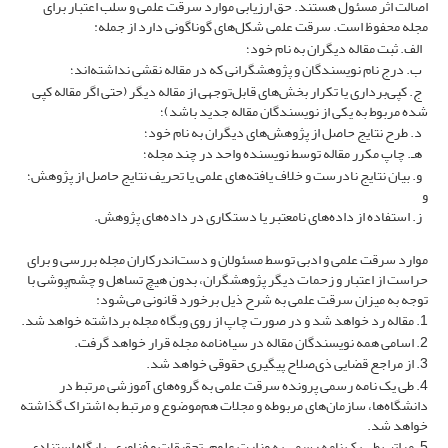
اصالت اثر مسئول هستند. حق ارزیابی موارد سرقت علمی و سلب اعتبار برای
مجله محفوظ است. سرقت علمی شکل­‌های گوناگونی دارد از جمله:
الف. ثبت مقاله دیگران به نام خود؛
ب. درج نام نویسندگان و پژوهشگرانی که در مقاله نقشی نداشته‌اند؛
ج. کپی‌برداری یا تکرار بخش‌های قابل‌توجهی از مقاله دیگر (حتی اگر مقاله کپی
شده مربوط به یکی از نویسندگان مقاله جدید باشد)؛
د. طرح نتایج حاصل از پژوهش‌های دیگران به نام خود؛
هـ. چاپ مکرر مقاله توسط نویسنده واحد در چند مجله؛
و. بیان نتایج نادرست و خلاف یافته‌های علمی یا تحریف نتایج حاصل از پژوهش؛
و
ز. استفاده از داده‌های نامعتبر یا دستکاری در داده‌های پژوهش.
موارد سرقت علمی و ادبی توسط مسئولان و دست‌اندرکاران مجله بررسی و برای
حراست از اعتبار و زحمات دیگر پژوهشگران، بدون هیچ تساهل و چشم‌پوشی با
توجه به میزان سرقت علمی به شرح ذیل برخورد قانونی می‌شود:
1. مقاله رد خواهد شد و در صورت چاپ از روی وبگاه مجله برداشته خواهد شد.
2. اسامی همه نویسندگان مقاله در سیاه‌نامه مجله قرار خواهد گرفت.
3. از مراجع قضایی ذی‌صلاح پیگیری حقوقی خواهد شد.
4. طی یک نامه رسمی پرونده سرقت علمی به گروه‌های آموزشی مرتبط در
دانشگاه‌ها، سازمان‌های مربوطه و مجلات هم‌موضوع و مرتبط به اشتراک گذاشته
خواهد شد.
5. مراتب طی یک نامه رسمی به وزارت علوم، تحقیقات و فناوری، پایگاه استنادی