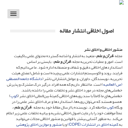
Toggle
vigation
اصول اخلاقی انتشار مقاله
منشور اخلاقی و اخلاق نشر
مجله «
قرآن و علم
» متعهد به انتشار و اشاعه گسترده محتوای علمی باکیفیت
است. امور و عملیات تحریریه مجله «
قرآن و علم
» بایستی بر اساس
استانداردهای اخلاقی دقیق و شفاف و منصفانه اداره شود. ما می‌دانیم که
فرایند، روند و اکوسیستم انتشارات علمی پیچیده است و شامل اعضای هیئت
تحریریه، نویسندگان، داوران، و عوامل انتشاراتی ناشر (
دانشگاه جامعه المصطفی
(ص) العالمیه
) است. ما انتظار داریم که همه افراد درگیر درک مشترک و پذیرش
خط‌مشی‌های مجله در مورد اخلاق نشر و تخلفات علمی را داشته باشند.
خط‌مشی‌های ما کاملاً با سند رویه‌های اخلاقی کمیتۀ بین‌المللی اخلاق نشر (
کوپ
)
همسو هستند که می‌توان رویه‌ها، استانداردها و عرف اخلاق نشر علمی را در
وبگاه
کوپ
ملاحظه کرد. نویسنده با ارسال مقالۀ خود به مجله «
قرآن و علم
»،
عملاً موافقت خود را با رعایت اصول اخلاقی نشریه و بیانیه تخلفات علمی زیر اعلام
می‌کند. به منظور آشنایی بیشتر با قوانین و منشور اخلاقی مجلات می‌‌توانید
به
کمیته اخلاق در انتشارات (COPE)
و یا
منشور و موازین اخلاق پژوهشی