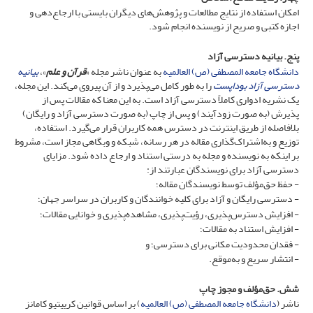
امکان استفاده از نتایج مطالعات و پژوهش‌های دیگران بایستی با ارجاع‌دهی و
اجازه کتبی و صریح از نویسنده انجام شود.
پنج. بیانیه دسترسی آزاد
دانشگاه جامعه المصطفی (ص) العالمیه
به عنوان ناشر مجله «
قرآن و علم
»،
بیانیه
دسترسی آزاد بوداپست
را به طور کامل می‌پذیرد و از آن پیروی می‌کند. این مجله،
یک نشریه ادواری کاملاً دسترسی آزاد است. به این معنا که مقالات پس از
پذیرش (به صورت زودآیند) و پس از چاپ (به صورت دسترسی آزاد و رایگان)
بلافاصله از طریق اینترنت در دسترس همه کاربران قرار می‌گیرد. استفاده،
توزیع و به‌اشتراک‌گذاری مقاله در هر رسانه، شبکه و وبگاهی مجاز است، مشروط
بر اینکه به نویسنده و مجله به درستی استناد و ارجاع داده شود. مزایای
دسترسی آزاد برای نویسندگان عبارتند از:
- حفظ حق‌مؤلف توسط نویسندگان مقاله؛
- دسترسی رایگان و آزاد برای کلیه خوانندگان و کاربران در سراسر جهان؛
- افزایش دسترس‌پذیری، رؤیت‌پذیری، مشاهده‌پذیری و خوانایی مقالات؛
- افزایش استناد به مقالات؛
- فقدان محدودیت مکانی برای دسترسی؛ و
- انتشار سریع و به‌موقع.
شش. حق‌مؤلف و مجوز چاپ
ناشر (
دانشگاه جامعه المصطفی (ص) العالمیه
) بر اساس قوانین کرییتیو کامانز