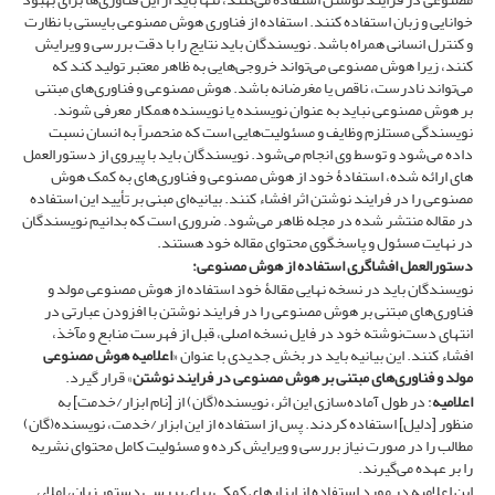
خوانایی و زبان استفاده کنند. استفاده از فناوری هوش مصنوعی بایستی با نظارت
و کنترل انسانی همراه باشد. نویسندگان باید نتایج را با دقت بررسی و ویرایش
کنند، زیرا هوش مصنوعی می‌تواند خروجی‌هایی به ظاهر معتبر تولید کند که
می‌تواند نادرست، ناقص یا مغرضانه باشد. هوش مصنوعی و فناوری‌های مبتنی
بر هوش مصنوعی نباید به عنوان نویسنده یا نویسنده همکار معرفی شوند.
نویسندگی مستلزم وظایف و مسئولیت‌هایی است که منحصراً به انسان نسبت
داده می‌شود و توسط وی انجام می‌شود. نویسندگان باید با پیروی از دستورالعمل
های ارائه شده، استفادۀ خود از هوش مصنوعی و فناوری‌های به کمک هوش
مصنوعی را در فرایند نوشتن اثر افشاء کنند. بیانیه‌ای مبنی بر تأیید این استفاده
در مقاله منتشر شده در مجله ظاهر می‌شود. ضروری است که بدانیم نویسندگان
در نهایت مسئول و پاسخگوی محتوای مقاله خود هستند.
دستورالعمل افشاگری استفاده از هوش مصنوعی:
نویسندگان باید در نسخه نهایی مقالۀ خود استفاده از هوش مصنوعی مولد و
فناوری‌های مبتنی بر هوش مصنوعی را در فرایند نوشتن با افزودن عبارتی در
انتهای دست‌نوشته خود در فایل نسخه اصلی، قبل از فهرست منابع و مآخذ،
افشاء کنند. این بیانیه باید در بخش جدیدی با عنوان «
اعلامیه هوش مصنوعی
مولد و فناوری‌های مبتنی بر هوش مصنوعی در فرایند نوشتن
» قرار گیرد.
اعلامیه
: در طول آماده‌سازی این اثر، نویسنده(گان) از [نام ابزار/خدمت] به
منظور [دلیل] استفاده کردند. پس از استفاده از این ابزار/خدمت، نویسنده(گان)
مطالب را در صورت نیاز بررسی و ویرایش کرده و مسئولیت کامل محتوای نشریه
را بر عهده می‌گیرند.
این اعلامیه در مورد استفاده از ابزارهای کمکی برای بررسی دستور زبان، املاء،