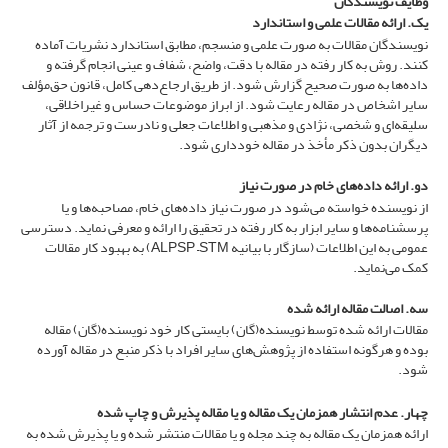
وظایف نویسندگان
یک. ارائه مقالات علمی و استاندارد
نویسندگان مقالات به صورت علمی و منسجم، مطابق استاندارد نشریات آماده
کنند. روش به کار رفته در مقاله با دقت، واضح، شفاف و عینی انجام گرفته و
داده‌ها به صورت صحیح گزارش شود. از طریق ارجاع‌دهی کامل، قانون حق‌مؤلف
سایر اشخاص در مقاله رعایت شود. از ابراز موضوعات حساس و غیراخلاقی،
سلیقه‌ای و شخصی، نژادی و مذهبی و اطلاعات جعلی و نادرست و ترجمه از آثار
دیگران بدون ذکر مأخذ در مقاله خودداری شود.
دو. ارائه داده‌های خام در صورت نیاز
از نویسنده خواسته می‌شود در صورت نیاز داده‌های خام، مصاحبه‌ها و یا
پرسشنامه‌ها و سایر ابزار به کار رفته در تحقیق را ارائه و معرفی نماید. دسترسی
عمومی به این اطلاعات (سازگار با بیانیه ALPSP –STM) به بهبود کار مقالات
کمک می‌نماید.
سه. اصالت مقاله ارائه شده
مقالات ارائه شده توسط نویسنده(گان) بایستی کار خود نویسنده(گان) مقاله
بوده و هرگونه استفاده از پژوهش‌های سایر افراد با ذکر منبع در مقاله آورده
شود.
چهار. عدم انتشار همزمان یک مقاله و یا مقاله پذیرش و چاپ شده
ارائه همزمان یک مقاله به چند مجله و یا مقالات منتشر شده و یا پذیرش شده به