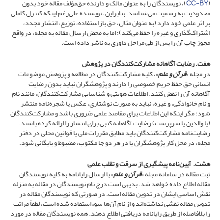
(
CC-BY
)، نویسندگان را به عنوان مالک و دارنده حق‌مؤلف مقاله خود بدون
محدودیت به رسمیت می‌شناسد. بنابراین، نویسنده علی‌رغم اینکه کنترل کاملی
بر اثر علمی خود دارد (به عنوان مثال، حق بازاستفاده، توزیع، انتشار مجدد،
اشتراک‌گذاری و غیره را حفظ می‌کند)؛ اما به محض ارسال مقاله به مجله، در واقع
مجوز چاپ آن را پس از طی مراحل داوری به ناشر داده است.
هفت. رضایت آگاهانه مشارکت‌کنندگان در پژوهش
در مجله «
قرآن و علم
»، کلیه مشارکت‌کنندگان در مطالعه و پژوهش موضوعات
انسانی حق حفظ حریم خصوصی را دارند و پژوهشگران نباید بدون رضایت
آگاهانه آن را نقض کنند. اطلاعات هویتی و شناسایی مشارکت‌کنندگان، مانند نام
و نام خانوادگی، و غیره، نباید به صورت نوشتاری، عکس یا شجره‌نامه منتشر
شود؛ مگر اینکه این اطلاعات برای مقاصد علمی ضروری باشد و مشارکت‌کنندگان
(یا والدین یا سرپرست) رضایت آگاهانه کتبی برای انتشار را ارائه کرده باشند.
رضایت‌نامه مشارکت‌کنندگان باید مطابق مقررات ملی یا قوانین محلی در دفتر
مجله، در محل کار پژوهشگران یا در هر دو جا مکتوب، مضبوط و بایگانی شود.
هشت.
آیین‌نامه پیشگیری از سرقت و تقلب علمی
ثبت مقاله در سامانه مجله «
قرآن و علم
» با ارسال رایانامه به کلیه نویسندگان
مقاله اطلاع داده خواهد شد. بدیهی است درج نام نویسندگان در مقاله به منزله
نقش اساسی ایشان در تدوین مقاله است. در صورتی که نویسندگان مقاله در
تدوین مقاله نقشی نداشته‌اند و از نام آن‌ها سوءاستفاده شده است، لطفاً مراتب
را بلافاصله از طریق رایانامه دریافتی اطلاع دهند. همه نویسندگان مقاله در مورد