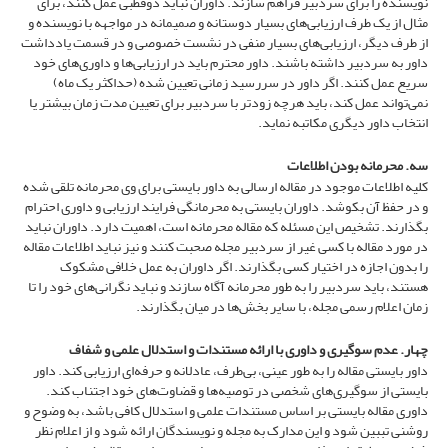
نویسنده را برای سردبیر فراهم سازند. داوران نباید دوقطبی عمل کنند، برای
مثال از یک طرف ارزیابی‌های بسیار دوستانه و صمیمانه در مواجهه با نویسنده و
از طرف دیگر، ارزیابی‌های بسیار منفی در نشست خصوصی و در قسمت یادداشت
داور به سردبیر داشته باشند. داور محترم باید در ارزیابی‌ها و داوری‌های خود
سریع عمل کنند. اگر داور در سررسید زمانی تعیین شده (حداکثر یک ماه)
نمی‌تواند عمل کند، باید هرچه زودتر با سردبیر برای تعیین مدت زمان بیشتر یا
انتخاب داور دیگری مکاتبه نماید.
سه. محرمانه بودن اطلاعات
کلیه اطلاعات موجود در مقاله ارسالی به داور بایستی برای وی محرمانه تلقی شده
و در حفظ آن بکوشد. داوران بایستی به محرمانگی فرایند ارزیابی و داوری احترام
بگذارند. تشخیص این مسئله که مقاله محرمانه است، اهمیت دارد. داوران نباید
در مورد مقاله با کسی غیر از سردبیر مجله صحبت کنند و نیز نباید اطلاعات مقاله
را بدون اجازه در اختیار کسی بگذارند. اگر داوران به عمل خلافی مشکوک
هستند، باید سردبیر را به طور محرمانه آگاه سازند و نباید نگرانی‌های خود را تا
زمان اعلام رسمی مجله، با سایر بخش‌ها در میان بگذارند.
چهار. عدم سوگیری و داوری با ارائه مستندات و استدلال علمی و شفاف
داور بایستی مقاله را به طور عینی، بی‌‌طرف، عادلانه و حرفه‌ای ارزیابی کند. داور
بایستی از سوگیری‌های شخصی در توصیه‌ها و قضاوت‌های خود اجتناب کند.
داوری مقاله بایستی بر اساس مستندات علمی و استدلال کافی باشد، به وضوح و
روشنی تببین شود و این مدارک به مجله و نویسندگان ارائه شود و از اعلام نظر