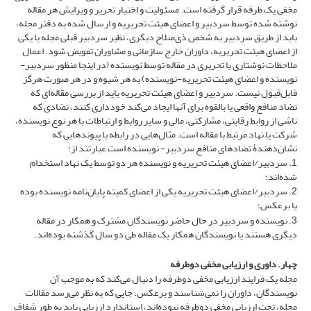
مخفی یک طرفه قرار گرفته است. مسئولیت و اختیار تحریر و ویرایش هر مقاله
نوشته شده توسط سردبیر و اعضای هیئت تحریریه و ارسال شده به دفتر مجله،
باید از طریق سردبیر به شخص ذی‌‌صلاح دیگری، نظیر سردبیر قبلی مجله یا یکی
از اعضای هیئت تحریریه، داوران خارج سازمانی و مشاوران تفویض شود. اعمال
ملاحظات نوشتاری یا تحریری در مقاله توسط نویسنده (در اینجا منظور سردبیر-
نویسنده و اعضای هیئت تحریریه-نویسنده) به هر شیوه و در هر صورت هرگز
قابل‌قبول نیست. سردبیر و اعضای هیئت تحریریه باید از بررسی مقاله‌ای که
تضاد منافع واقعی یا بالقوه برای آنها ایجاد می‌کند خودداری کنند، تضادی که
ناشی از روابط رقابتی، مشارکتی، مالی و سایر روابط و ارتباطات با هر نوع نویسنده،
شرکت یا نهاد مرتبط با مقاله است. مثال‌هایی در رابطه با پیوندهایی که
نشان‌دهندۀ تضادهای منافع سردبیر- نویسنده است عبارتند از:
1. سردبیر/اعضای هیئت تحریریه و نویسنده هر دو توسط یک نهاد استخدام
شده‌اند؛
2. سردبیر/اعضای هیئت تحریریه یکی از اعضای کمیته پایان‌‌نامه نویسنده بوده
یا برعکس؛
3. نویسنده و سردبیر در حال حاضر نویسندگان مشترک و همکار در مقاله
دیگری هستند یا نویسندگان همکار یک مقاله طی دو سال گذشته بوده‌اند.
چهار. داوری و ارزیابی مخفی دوطرفه
مجله یک فرایند ارزیابی مخفی دوطرفه را دنبال می‌کند که به موجب آن
نویسندگان، داوران را نمی‌شناسند و برعکس. جایی که به نظر می‌رسد مقالات
مجله، تحت ارزیابی مخفی دوطرفه نبوده‌اند، استاندارد ارزیابی باید به طور شفاف